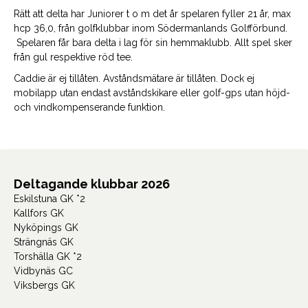
Rätt att delta har Juniorer t o m det år spelaren fyller 21 år, max
hcp 36,0, från golfklubbar inom Södermanlands Golfförbund.
Spelaren får bara delta i lag för sin hemmaklubb. Allt spel sker
från gul respektive röd tee.
Caddie är ej tillåten. Avståndsmätare är tillåten. Dock ej
mobilapp utan endast avståndskikare eller golf-gps utan höjd-
och vindkompenserande funktion.
Deltagande klubbar 2026
Eskilstuna GK *2
Kallfors GK
Nyköpings GK
Strängnäs GK
Torshälla GK *2
Vidbynäs GC
Viksbergs GK