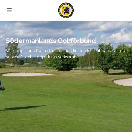
Södermanlands Golfförbund
Vår uppgift är att vara den samlade kraften för klubbarna, att ge
service åt och stödja deras verksamhet.