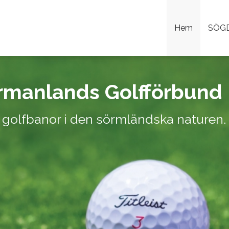
Hem
SÖG
rmanlands Golfförbund
a golfbanor i den sörmländska naturen.