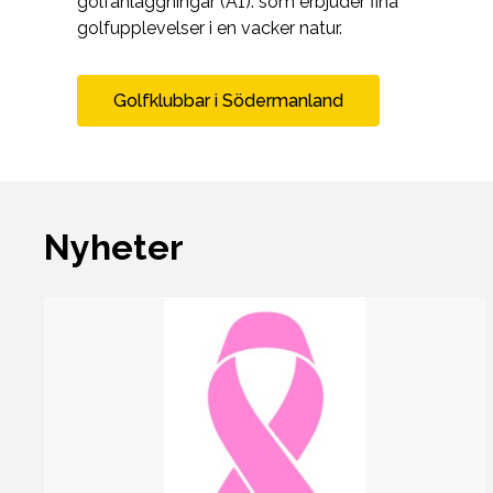
golfanläggningar (A1). som erbjuder fina
golfupplevelser i en vacker natur.
Golfklubbar i Södermanland
Nyheter