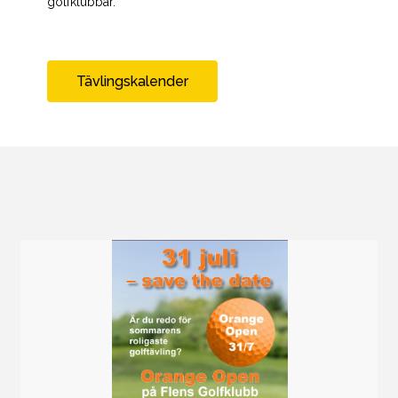
golfklubbar.
Tävlingskalender