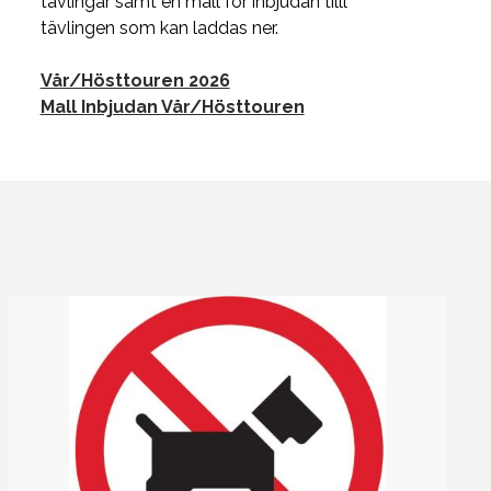
tävlingar samt en mall för inbjudan tilll
tävlingen som kan laddas ner.
Vår/Hösttouren 2026
Mall Inbjudan Vår/Hösttouren