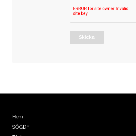
Skicka
Hem
SÖGDF