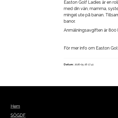
Easton Golf Ladies är en rol
med din vän, mamma, syster,
mingel ute på banan. Tills
banor.
Anmälningsavgiften är 800 kr
För mer info om Easton Gol
Datum:
2026-05-26 17:41
Hem
SÖGDF