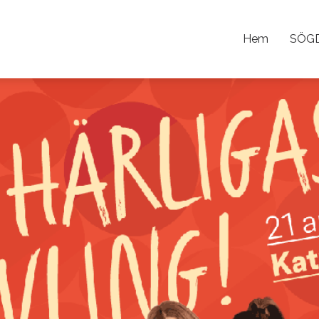
Hem
SÖG