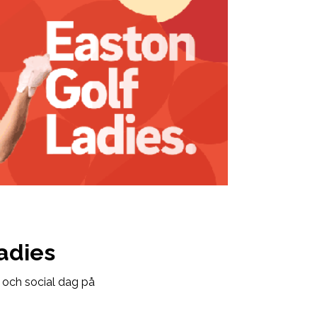
Ladies
 och social dag på