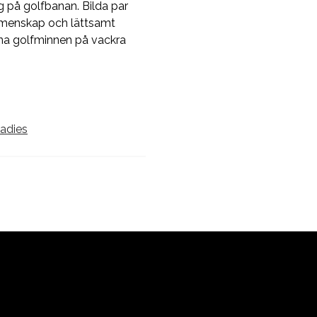
g på golfbanan. Bilda par
gemenskap och lättsamt
na golfminnen på vackra
ladies