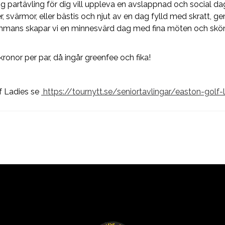
ig partävling för dig vill uppleva en avslappnad och social da
 svärmor, eller bästis och njut av en dag fylld med skratt, 
ammans skapar vi en minnesvärd dag med fina möten och skö
onor per par, då ingår greenfee och fika!
f Ladies se
https://tournytt.se/seniortavlingar/easton-golf-