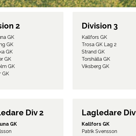
sion 2
Division 3
una GK
Kallfors GK
ng GK
Trosa GK Lag 2
ka GK
Strand GK
er GK
Torshälla GK
olm GK
Viksberg GK
r GK
edare Div 2
Lagledare Div
tuna GK
Kallfors GK
lsson
Patrik Svensson