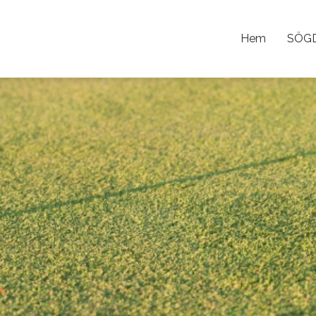
Hem
SÖG