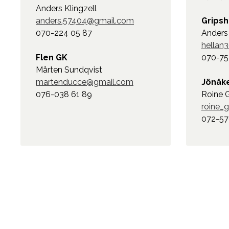
Anders Klingzell
anders.57404@gmail.com
Grips
070-224 05 87
Anders 
hellan
Flen GK
070-75
Mårten Sundqvist
martenducce@gmail.com
Jönåk
076-038 61 89
Roine 
roine_
072-57