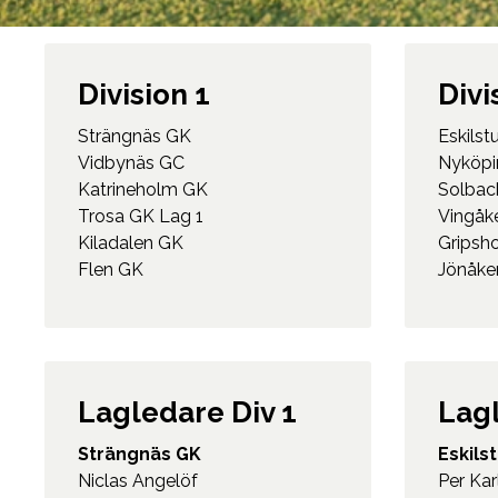
Division 1
Divi
Strängnäs GK
Eskilst
Vidbynäs GC
Nyköpi
Katrineholm GK
Solbac
Trosa GK Lag 1
Vingåk
Kiladalen GK
Gripsh
Flen GK
Jönåke
Lagledare Div 1
Lagl
Strängnäs GK
Eskils
Niclas Angelöf
Per Kar