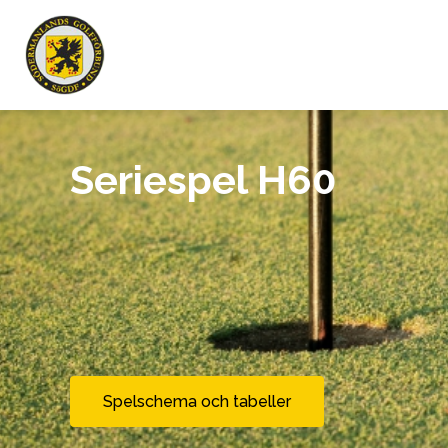
Seriespel H60
Spelschema och tabeller