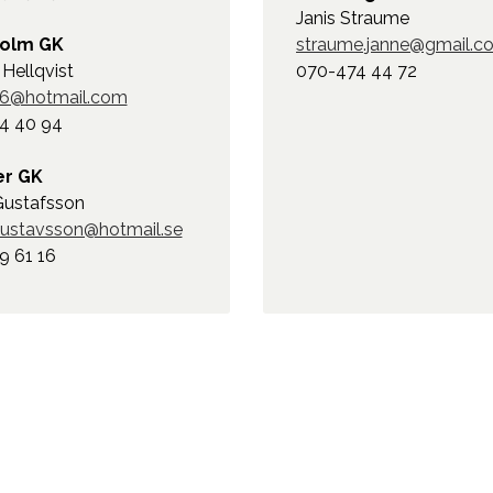
Janis Straume
holm GK
straume.janne@gmail.c
Hellqvist
070-474 44 72
36@hotmail.com
4 40 94
er GK
Gustafsson
gustavsson@hotmail.se
9 61 16