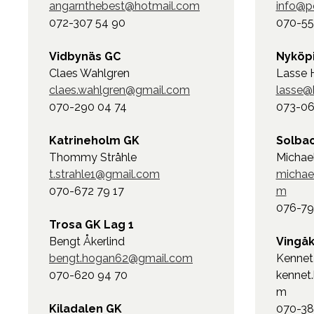
angarnthebest@hotmail.com
info@p
072-307 54 90
070-55
Vidbynäs GC
Nyköp
Claes Wahlgren
Lasse 
claes.wahlgren@gmail.com
lasse@
070-290 04 74
073-06
Katrineholm GK
Solba
Thommy Stråhle
Michae
t.strahle1@gmail.com
michae
070-672 79 17
m
076-79
Trosa GK Lag 1
Bengt Åkerlind
Vingå
bengt.hogan62@gmail.com
Kennet
070-620 94 70
kennet
m
Kiladalen GK
070-38