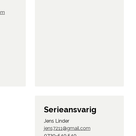
om
Serieansvarig
Jens Linder
jens7211@gmail.com
0730-540 540