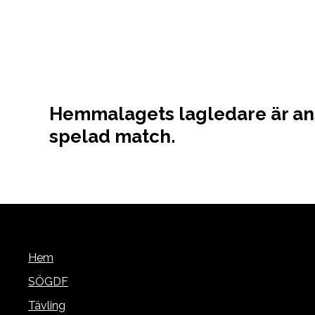
Hemmalagets lagledare är ansva
spelad match.
Hem
SÖGDF
Tävling