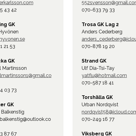
erkarlsson.com
552svensson@gmail.c
5 43 42
070-633 79 33
ing GK
Trosa GK Lag 2
Hyvönen
Anders Cederberg
hyvonen.se
anders_cederberg@iclo
1 21 53
070-878 19 20
cka GK
Strand GK
l Martinsson
Ulf Dia-Tsi-Tay
lmartinsson1@gmail.co
yatflu@hotmail.com
070-587 18 41
4 03 73
Torshälla GK
ker GK
Urban Nordqvist
 Balkenstig
nordqvist58@icloud.co
.balkenstig@outlook.co
070-249 16 77
3 87 67
Viksberg GK