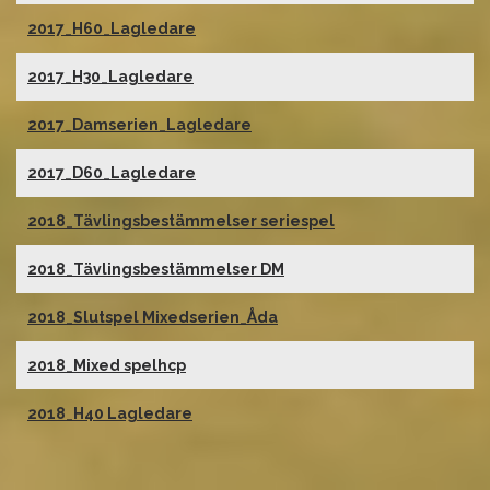
2017_H60_Lagledare
2017_H30_Lagledare
2017_Damserien_Lagledare
2017_D60_Lagledare
2018_Tävlingsbestämmelser seriespel
2018_Tävlingsbestämmelser DM
2018_Slutspel Mixedserien_Åda
2018_Mixed spelhcp
2018_H40 Lagledare