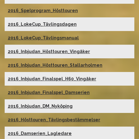
2016_Spelprogram_Hösttouren
2016_LokeCup_Tävlingsdagen
2016_LokeCup_Tävlingsmanual
2016_Inbjudan_Hösttouren_Vingåker
2016_Inbjudan_Hösttouren_Stallarholmen
2016_Inbjudan_Finalspel_H60_Vingåker
2016_Inbjudan_Finalspel_Damserien
2016_Inbjudan_DM_Nyköping
2016_Hösttouren_Tävlingsbestämmelser
2016_Damserien_Lagledare